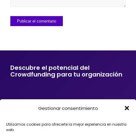
Descubre el potencial del
Crowdfunding para tu organización
Gestionar consentimiento
Si tu empresa o entidad quiere ofrecer a sus
clientes soluciones de financiación mediante
Crowdfunding, donaciones, mecenazgo o
Utilizamos cookies para ofrecerte la mejor experiencia en nuestra
fundraising, podemos ayudarte. Trabajamos con
web.
organizaciones que desean incorporar el