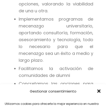
opciones, valorando la viabilidad
de una u otra.
Implementamos programas de
mecenazgo universitario,
aportando consultoría, formación,
asesoramiento y tecnología, todo
lo necesario para que el
mecenazgo sea un éxito a medio y
largo plazo.
Facilitamos la activación de
comunidades de alumni
Concretamos las opciones para
financiar investigación, becas y
Gestionar consentimiento
proyectos de todo tipo.
Utilizamos cookies para ofrecerte la mejor experiencia en nuestra
Automatizar donaciones y gestión