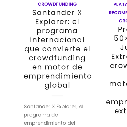
CROWDFUNDING
PLAT
Santander X
RECOM
Explorer: el
CR
P
programa
50
internacional
J
que convierte el
Ext
crowdfunding
cro
en motor de
emprendimiento
mat
global
empr
Santander X Explorer, el
ex
programa de
emprendimiento del