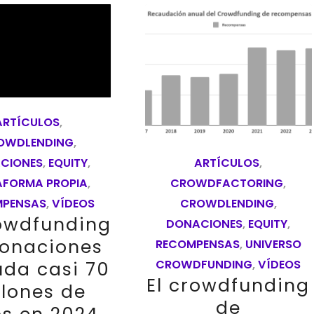
ARTÍCULOS
,
OWDLENDING
,
CIONES
,
EQUITY
,
ARTÍCULOS
,
AFORMA PROPIA
,
CROWDFACTORING
,
MPENSAS
,
VÍDEOS
CROWDLENDING
,
rowdfunding
DONACIONES
,
EQUITY
,
onaciones
RECOMPENSAS
,
UNIVERSO
CROWDFUNDING
,
VÍDEOS
uda casi 70
El crowdfunding
llones de
de