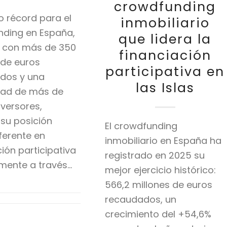
crowdfunding
o récord para el
inmobiliario
nding en España,
que lidera la
, con más de 350
financiación
 de euros
participativa en
ados y una
las Islas
ad de más de
nversores,
 su posición
El crowdfunding
ferente en
inmobiliario en España ha
ción participativa
registrado en 2025 su
mente a través…
mejor ejercicio histórico:
566,2 millones de euros
recaudados, un
crecimiento del +54,6%