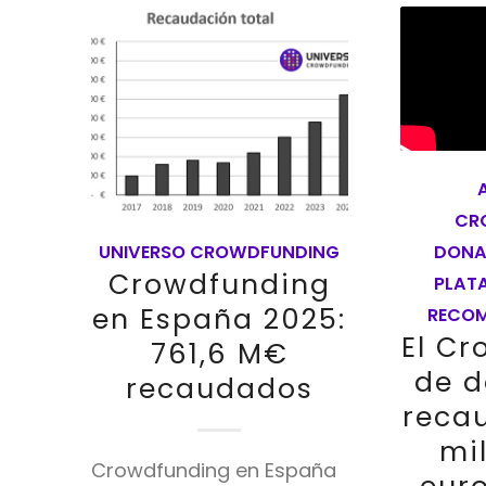
CR
DONA
UNIVERSO CROWDFUNDING
Crowdfunding
PLAT
en España 2025:
RECO
El C
761,6 M€
de d
recaudados
reca
mi
Crowdfunding en España