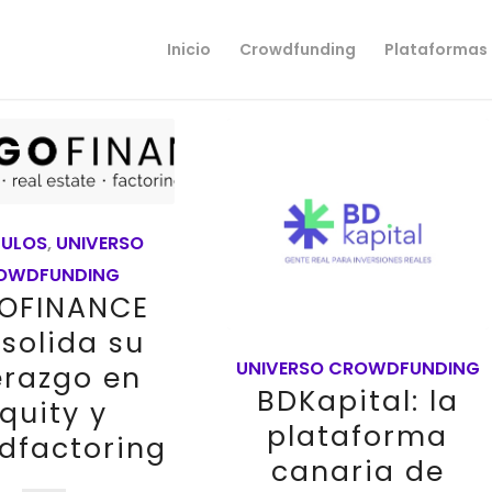
Inicio
Crowdfunding
Plataformas
CULOS
,
UNIVERSO
OWDFUNDING
OFINANCE
solida su
UNIVERSO CROWDFUNDING
erazgo en
BDKapital: la
quity y
plataforma
dfactoring
canaria de