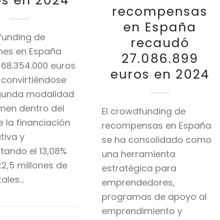
os en 2024
recompensas
en España
funding de
recaudó
nes en España
27.086.899
68.354.000 euros
euros en 2024
 convirtiéndose
egunda modalidad
men dentro del
El crowdfunding de
e la financiación
recompensas en España
tiva y
se ha consolidado como
tando el 13,08%
una herramienta
22,5 millones de
estratégica para
tales…
emprendedores,
programas de apoyo al
emprendimiento y