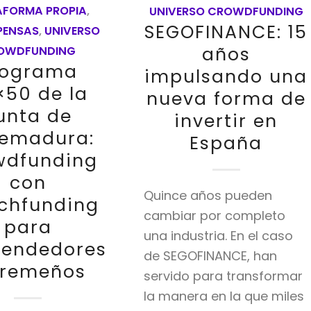
AFORMA PROPIA
,
UNIVERSO CROWDFUNDING
SEGOFINANCE: 15
PENSAS
,
UNIVERSO
años
OWDFUNDING
rograma
impulsando una
×50 de la
nueva forma de
unta de
invertir en
remadura:
España
wdfunding
con
Quince años pueden
chfunding
cambiar por completo
para
una industria. En el caso
endedores
de SEGOFINANCE, han
tremeños
servido para transformar
la manera en la que miles