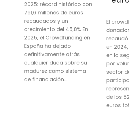
eur
2025: récord histórico con
761,6 millones de euros
recaudados y un
El crowd
crecimiento del 45,8% En
donacio
2025, el Crowdfunding en
recaudó 
España ha dejado
en 2024,
definitivamente atrás
en la s
cualquier duda sobre su
por volu
madurez como sistema
sector d
de financiación.…
participa
represen
de los 5
euros to