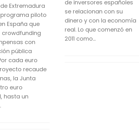
de inversores españoles
 de Extremadura
se relacionan con su
 programa piloto
dinero y con la economía
en España que
real. Lo que comenzó en
 crowdfunding
2011 como…
mpensas con
ción pública
 Por cada euro
proyecto recaude
as, la Junta
tro euro
l, hasta un
…