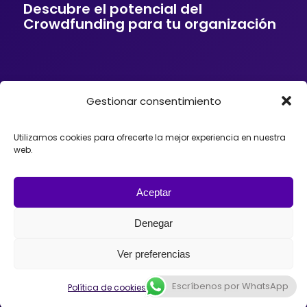
Descubre el potencial del
Crowdfunding para tu organización
Gestionar consentimiento
Si tu empresa o entidad quiere ofrecer a sus
clientes soluciones de financiación mediante
Crowdfunding, donaciones, mecenazgo o
Utilizamos cookies para ofrecerte la mejor experiencia en nuestra
fundraising, podemos ayudarte. Trabajamos con
web.
organizaciones que desean incorporar el
Crowdfunding como herramienta para impulsar
proyectos, diseñando estrategias y
acompañando el lanzamiento de campañas con
Aceptar
éxito en España, México o Argentina.
Denegar
Ver preferencias
Escríbenos por WhatsApp
© 2026 - Universo Crowdfunding
Política de cookies
Política de privacidad