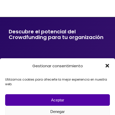
Descubre el potencial del
Crowdfunding para tu organización
Gestionar consentimiento
Si tu empresa o entidad quiere ofrecer a sus
clientes soluciones de financiación mediante
Crowdfunding, donaciones, mecenazgo o
Utilizamos cookies para ofrecerte la mejor experiencia en nuestra
fundraising, podemos ayudarte. Trabajamos con
web.
organizaciones que desean incorporar el
Crowdfunding como herramienta para impulsar
proyectos, diseñando estrategias y
acompañando el lanzamiento de campañas con
Aceptar
éxito en España, México o Argentina.
Denegar