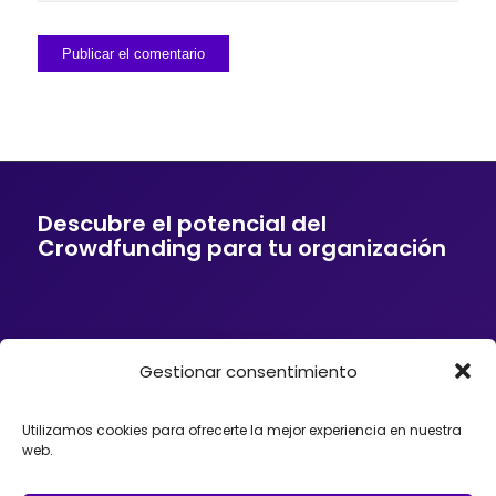
Descubre el potencial del
Crowdfunding para tu organización
Gestionar consentimiento
Si tu empresa o entidad quiere ofrecer a sus
clientes soluciones de financiación mediante
Crowdfunding, donaciones, mecenazgo o
Utilizamos cookies para ofrecerte la mejor experiencia en nuestra
fundraising, podemos ayudarte. Trabajamos con
web.
organizaciones que desean incorporar el
Crowdfunding como herramienta para impulsar