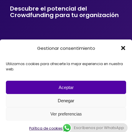
Descubre el potencial del
Crowdfunding para tu organización
Gestionar consentimiento
Si tu empresa o entidad quiere ofrecer a sus
clientes soluciones de financiación mediante
Crowdfunding, donaciones, mecenazgo o
Utilizamos cookies para ofrecerte la mejor experiencia en nuestra
fundraising, podemos ayudarte. Trabajamos con
web.
organizaciones que desean incorporar el
Crowdfunding como herramienta para impulsar
proyectos, diseñando estrategias y
acompañando el lanzamiento de campañas con
Aceptar
éxito en España, México o Argentina.
Denegar
Ver preferencias
Escríbenos por WhatsApp
© 2026 - Universo Crowdfunding
Política de cookies
Política de privacidad