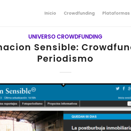
Inicio
Crowdfunding
Plataformas
UNIVERSO CROWDFUNDING
macion Sensible: Crowdfun
Periodismo