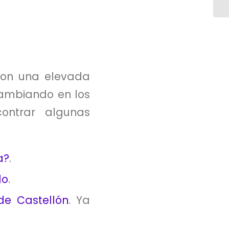
con una elevada
cambiando en los
ontrar algunas
a?
.
do
.
 de Castellón
. Ya