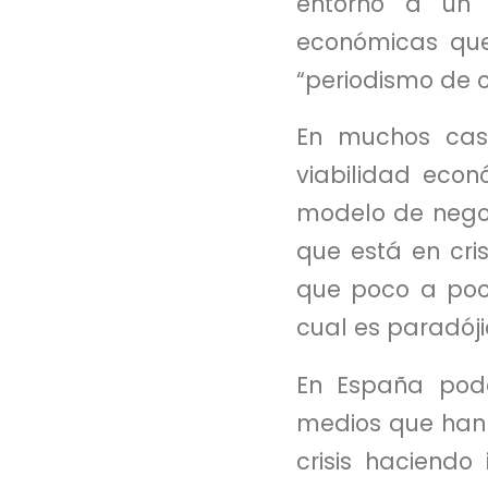
entorno a un 
económicas que
“periodismo de c
En muchos caso
viabilidad eco
modelo de negoc
que está en cris
que poco a poco
cual es paradój
En España pode
medios que han 
crisis haciend