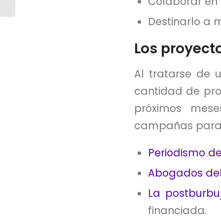
Colaborar en 
cuerpo y espíritu
Destinarlo a m
Los proyect
Al tratarse de
cantidad de pro
próximos mese
campañas para a
Periodismo de
Abogados del 
La postburbuj
financiada.