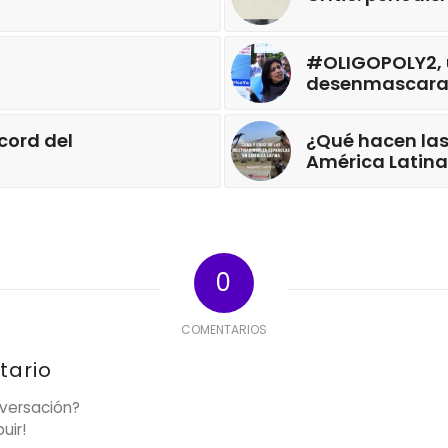
#OLIGOPOLY2, 
desenmascarar 
cord del
¿Qué hacen las
América Latina
0
COMENTARIOS
tario
nversación?
uir!