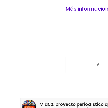
Más informació
Vía52, proyecto periodístico q