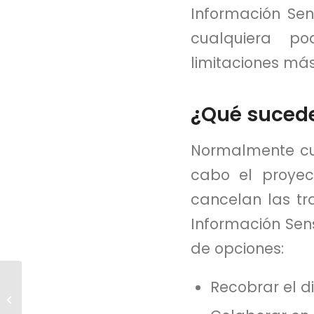
Información Se
cualquiera pod
limitaciones más
¿Qué sucede 
Normalmente cu
cabo el proyec
cancelan las tr
Información Sen
de opciones:
Smartstah, un
Recobrar el di
videojuego para
equilibrar mente,