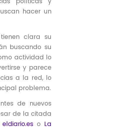
as políticas y
buscan hacer un
tienen clara su
tán buscando su
omo actividad lo
vertirse y parece
ias a la red, lo
ncipal problema.
antes de nuevos
sar de la citada
r
eldiario.es
o
La