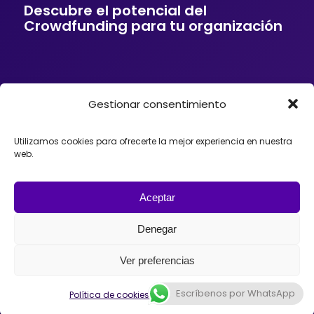
Descubre el potencial del
Crowdfunding para tu organización
Gestionar consentimiento
Si tu empresa o entidad quiere ofrecer a sus
clientes soluciones de financiación mediante
Crowdfunding, donaciones, mecenazgo o
Utilizamos cookies para ofrecerte la mejor experiencia en nuestra
fundraising, podemos ayudarte. Trabajamos con
web.
organizaciones que desean incorporar el
Crowdfunding como herramienta para impulsar
proyectos, diseñando estrategias y
acompañando el lanzamiento de campañas con
Aceptar
éxito en España, México o Argentina.
Denegar
Ver preferencias
Escríbenos por WhatsApp
Política de cookies
Política de privacidad
© 2026 - Universo Crowdfunding