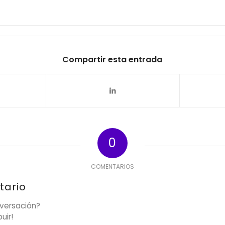
Compartir esta entrada
0
COMENTARIOS
tario
nversación?
uir!