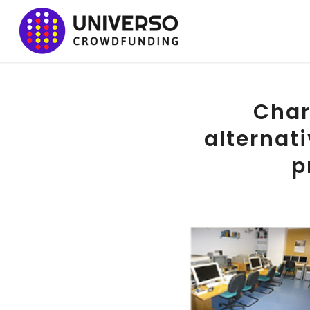
Char
alternat
p