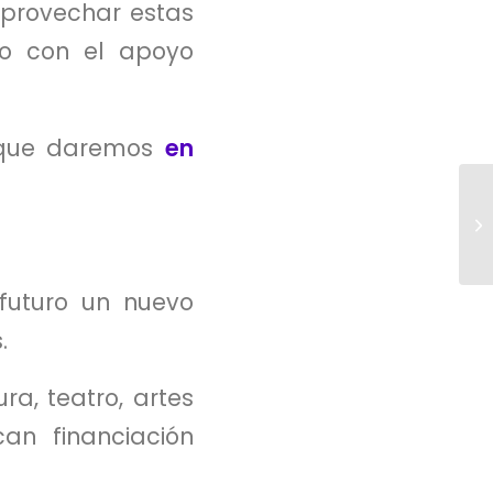
aprovechar estas
do con el apoyo
 que daremos
en
futuro un nuevo
.
ra, teatro, artes
can financiación