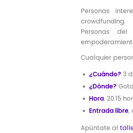
Personas inte
crowdfunding.
Personas del
empoderamiento
Cualquier person
¿Cuándo?
3 d
¿Dónde?
Gota
Hora
. 20.15 ho
Entrada libre
,
Apúntate al
talle