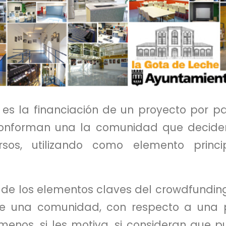
 es la financiación de un proyecto por p
onforman una la comunidad que deciden
rsos, utilizando como elemento princ
o de los elementos claves del crowdfundin
e una comunidad, con respecto a una pr
enos, si les motiva, si consideran que p