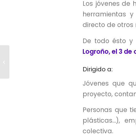
Los jóvenes de 
herramientas y
directo de otros
De todo ésto 
Logroño, el 3 de
Somos Amalgama,
plataforma de
crowdfunding con
Dirigido a:
acento maño
Jóvenes que qu
proyecto, conta
Personas que tie
plásticas…), em
colectiva.