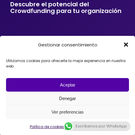
Descubre el potencial del
Crowdfunding para tu organización
Gestionar consentimiento
Si tu empresa o entidad quiere ofrecer a sus
clientes soluciones de financiación mediante
Crowdfunding, donaciones, mecenazgo o
Utilizamos cookies para ofrecerte la mejor experiencia en nuestra
fundraising, podemos ayudarte. Trabajamos con
web.
organizaciones que desean incorporar el
Crowdfunding como herramienta para impulsar
proyectos, diseñando estrategias y
acompañando el lanzamiento de campañas con
Aceptar
éxito en España, México o Argentina.
Denegar
Ver preferencias
Escríbenos por WhatsApp
© 2026 - Universo Crowdfunding
Política de cookies
Política de privacidad