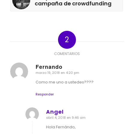
campaña de crowdfunding
2
COMENTARIOS
Fernando
marzo 19, 2018 en 4:20 pm
Dice:
Como me uno a ustedes????
Responder
Angel
abril 4, 2018 en 9:46 am
Dice:
Hola Fernándo,