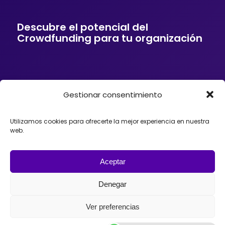
Descubre el potencial del
Crowdfunding para tu organización
Gestionar consentimiento
Si tu empresa o entidad quiere ofrecer a sus
clientes soluciones de financiación mediante
Crowdfunding, donaciones, mecenazgo o
Utilizamos cookies para ofrecerte la mejor experiencia en nuestra
fundraising, podemos ayudarte. Trabajamos con
web.
organizaciones que desean incorporar el
Crowdfunding como herramienta para impulsar
proyectos, diseñando estrategias y
acompañando el lanzamiento de campañas con
Aceptar
éxito en España, México o Argentina.
Denegar
Ver preferencias