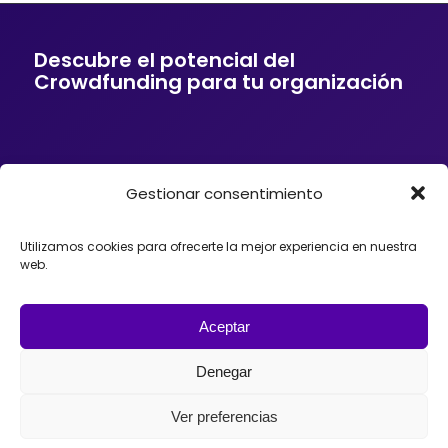
Descubre el potencial del
Crowdfunding para tu organización
Gestionar consentimiento
Si tu empresa o entidad quiere ofrecer a sus
clientes soluciones de financiación mediante
Crowdfunding, donaciones, mecenazgo o
Utilizamos cookies para ofrecerte la mejor experiencia en nuestra
fundraising, podemos ayudarte. Trabajamos con
web.
organizaciones que desean incorporar el
Crowdfunding como herramienta para impulsar
proyectos, diseñando estrategias y
acompañando el lanzamiento de campañas con
Aceptar
éxito en España, México o Argentina.
Denegar
Ver preferencias