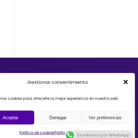
d quiere ofrecer a sus clientes soluciones de
e Crowdfunding, donaciones, mecenazgo o
Gestionar consentimiento
ayudarte. Trabajamos con organizaciones que
Crowdfunding como herramienta para impulsar
amos cookies para ofrecerte la mejor experiencia en nuestra web.
estrategias y acompañando el lanzamiento de
spaña, México o Argentina.
Aceptar
Denegar
Ver preferencias
Política de cookies
Política de privacidad
Escríbenos por WhatsApp