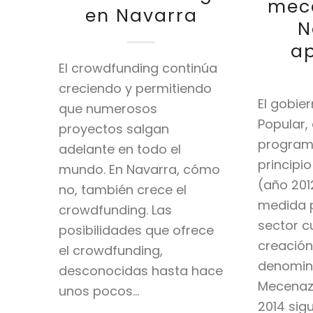
mec
en Navarra
N
a
El crowdfunding continúa
creciendo y permitiendo
El gobier
que numerosos
Popular,
proyectos salgan
programa
adelante en todo el
principio
mundo. En Navarra, cómo
(año 201
no, también crece el
medida 
crowdfunding. Las
sector cu
posibilidades que ofrece
creación
el crowdfunding,
denomin
desconocidas hasta hace
Mecenaz
unos pocos…
2014 sig