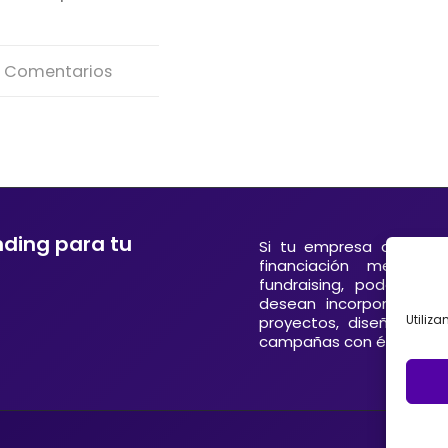
 Comentarios
nding para tu
Si tu empresa o entida
financiación mediant
fundraising, podemos 
desean incorporar el 
Utiliz
proyectos, diseñando 
campañas con éxito en E