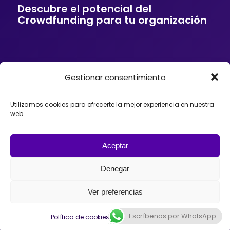
Descubre el potencial del
Crowdfunding para tu organización
Gestionar consentimiento
Si tu empresa o entidad quiere ofrecer a sus
clientes soluciones de financiación mediante
Crowdfunding, donaciones, mecenazgo o
Utilizamos cookies para ofrecerte la mejor experiencia en nuestra
fundraising, podemos ayudarte. Trabajamos con
web.
organizaciones que desean incorporar el
Crowdfunding como herramienta para impulsar
proyectos, diseñando estrategias y
acompañando el lanzamiento de campañas con
Aceptar
éxito en España, México o Argentina.
Denegar
Ver preferencias
Escríbenos por WhatsApp
Política de cookies
Política de privacidad
© 2026 - Universo Crowdfunding