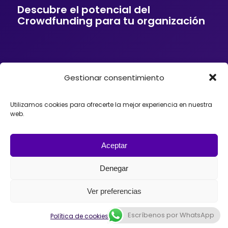
Descubre el potencial del
Crowdfunding para tu organización
Gestionar consentimiento
Si tu empresa o entidad quiere ofrecer a sus
clientes soluciones de financiación mediante
Crowdfunding, donaciones, mecenazgo o
Utilizamos cookies para ofrecerte la mejor experiencia en nuestra
fundraising, podemos ayudarte. Trabajamos con
web.
organizaciones que desean incorporar el
Crowdfunding como herramienta para impulsar
proyectos, diseñando estrategias y
acompañando el lanzamiento de campañas con
Aceptar
éxito en España, México o Argentina.
Denegar
Ver preferencias
Escríbenos por WhatsApp
Política de cookies
Política de privacidad
© 2026 - Universo Crowdfunding