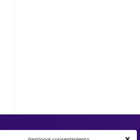
d quiere ofrecer a sus clientes soluciones de
e Crowdfunding, donaciones, mecenazgo o
Gestionar consentimiento