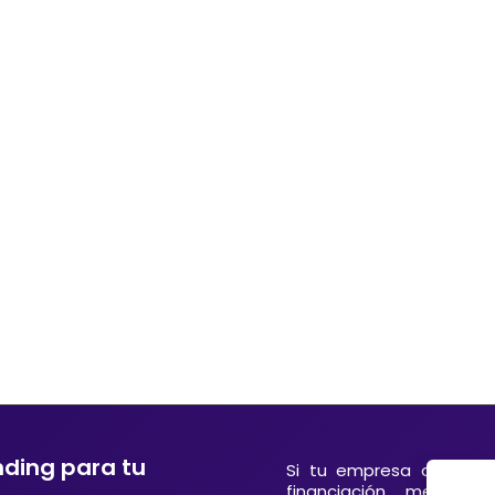
nding para tu
Si tu empresa o entida
financiación mediant