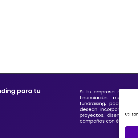
nding para tu
Si tu empresa o entida
financiación mediant
fundraising, podemos 
desean incorporar el 
Utiliz
proyectos, diseñando 
campañas con éxito en E