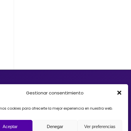
d quiere ofrecer a sus clientes soluciones de
e Crowdfunding, donaciones, mecenazgo o
Gestionar consentimiento
ayudarte. Trabajamos con organizaciones que
Crowdfunding como herramienta para impulsar
amos cookies para ofrecerte la mejor experiencia en nuestra web.
estrategias y acompañando el lanzamiento de
spaña, México o Argentina.
Aceptar
Denegar
Ver preferencias