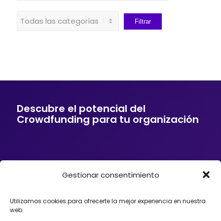
Descubre el potencial del
Crowdfunding para tu organización
Gestionar consentimiento
Si tu empresa o entidad quiere ofrecer a sus
clientes soluciones de financiación mediante
Crowdfunding, donaciones, mecenazgo o
Utilizamos cookies para ofrecerte la mejor experiencia en nuestra
fundraising, podemos ayudarte. Trabajamos con
web.
organizaciones que desean incorporar el