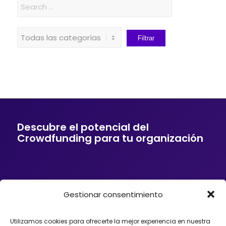
Descubre el potencial del
Crowdfunding para tu organización
Gestionar consentimiento
Si tu empresa o entidad quiere ofrecer a sus
clientes soluciones de financiación mediante
Crowdfunding, donaciones, mecenazgo o
Utilizamos cookies para ofrecerte la mejor experiencia en nuestra
fundraising, podemos ayudarte. Trabajamos con