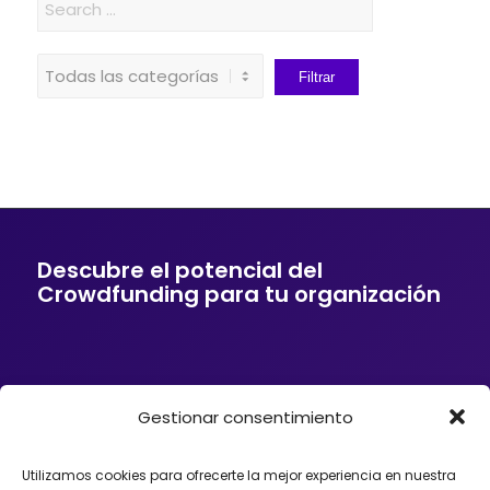
Descubre el potencial del
Crowdfunding para tu organización
Gestionar consentimiento
Si tu empresa o entidad quiere ofrecer a sus
clientes soluciones de financiación mediante
Crowdfunding, donaciones, mecenazgo o
Utilizamos cookies para ofrecerte la mejor experiencia en nuestra
fundraising, podemos ayudarte. Trabajamos con