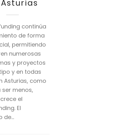
 Asturias
funding continúa
miento de forma
ial, permitiendo
oren numerosas
mas y proyectos
tipo y en todas
En Asturias, como
 ser menos,
crece el
ding. El
o de…