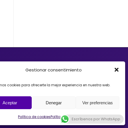
d quiere ofrecer a sus clientes soluciones de
e Crowdfunding, donaciones, mecenazgo o
Gestionar consentimiento
ayudarte. Trabajamos con organizaciones que
Crowdfunding como herramienta para impulsar
amos cookies para ofrecerte la mejor experiencia en nuestra web.
estrategias y acompañando el lanzamiento de
spaña, México o Argentina.
Aceptar
Denegar
Ver preferencias
Política de cookies
Política de privacidad
Escríbenos por WhatsApp