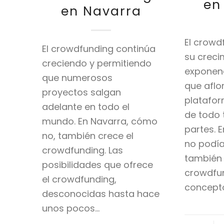
en
en Navarra
El crowd
El crowdfunding continúa
su creci
creciendo y permitiendo
exponenc
que numerosos
que afl
proyectos salgan
platafor
adelante en todo el
de todo 
mundo. En Navarra, cómo
partes. 
no, también crece el
no podía
crowdfunding. Las
también 
posibilidades que ofrece
crowdfun
el crowdfunding,
concept
desconocidas hasta hace
unos pocos…