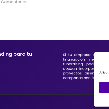
 Comentarios
nding para tu
Si tu empresa o entida
financiación mediant
fundraising, podemos 
desean incorporar el 
Utiliz
proyectos, diseñando 
campañas con éxito en E