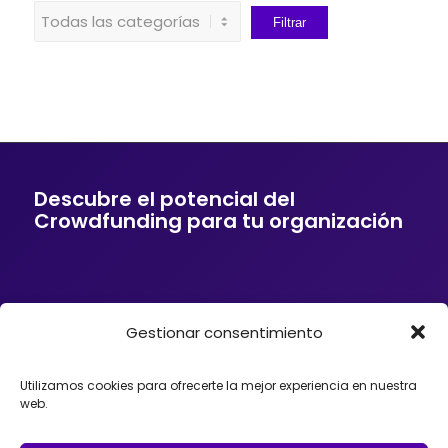
Descubre el potencial del
Crowdfunding para tu organización
Gestionar consentimiento
Si tu empresa o entidad quiere ofrecer a sus
clientes soluciones de financiación mediante
Crowdfunding, donaciones, mecenazgo o
Utilizamos cookies para ofrecerte la mejor experiencia en nuestra
fundraising, podemos ayudarte. Trabajamos con
web.
organizaciones que desean incorporar el
Crowdfunding como herramienta para impulsar
proyectos, diseñando estrategias y