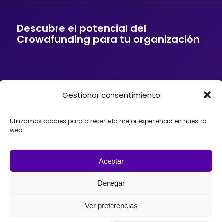
Descubre el potencial del
Crowdfunding para tu organización
Gestionar consentimiento
Si tu empresa o entidad quiere ofrecer a sus
clientes soluciones de financiación mediante
Crowdfunding, donaciones, mecenazgo o
Utilizamos cookies para ofrecerte la mejor experiencia en nuestra
fundraising, podemos ayudarte. Trabajamos con
web.
organizaciones que desean incorporar el
Crowdfunding como herramienta para impulsar
proyectos, diseñando estrategias y
acompañando el lanzamiento de campañas con
Aceptar
éxito en España, México o Argentina.
Denegar
Ver preferencias