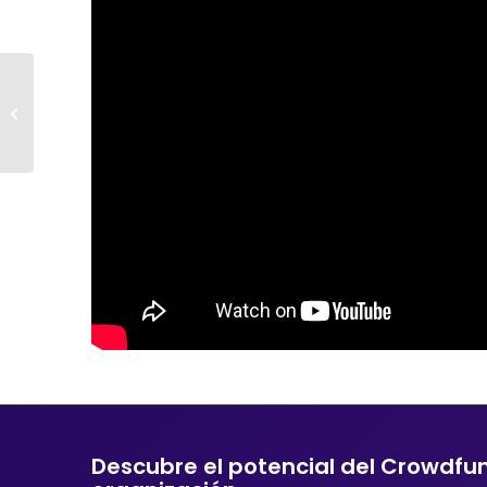
Mi cerebro
interactúa – AFATE
Descubre el potencial del Crowdfu