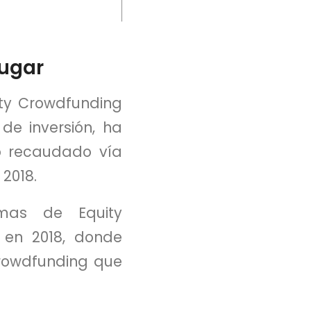
lugar
ity Crowdfunding
de inversión, ha
o recaudado vía
2018.
rmas de Equity
 en 2018, donde
Crowdfunding que