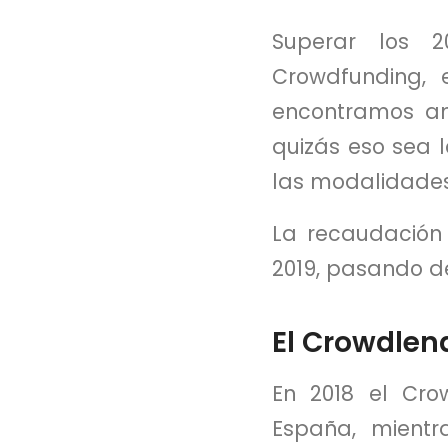
Superar los 
Crowdfunding, 
encontramos an
quizás eso sea 
las modalidades
La recaudación
2019, pasando de
El Crowdlend
En 2018 el Cro
España, mientr