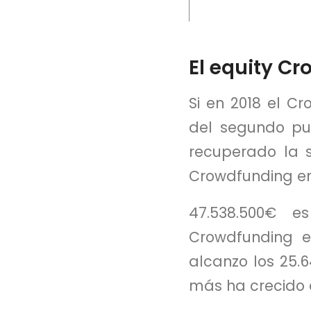
El equity C
Si en 2018 el C
del segundo pue
recuperado la 
Crowdfunding en
47.538.500€ e
Crowdfunding e
alcanzo los 25.
más ha crecido e