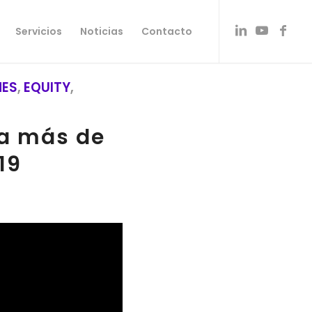
Servicios
Noticias
Contacto
NES
,
EQUITY
,
ña más de
19