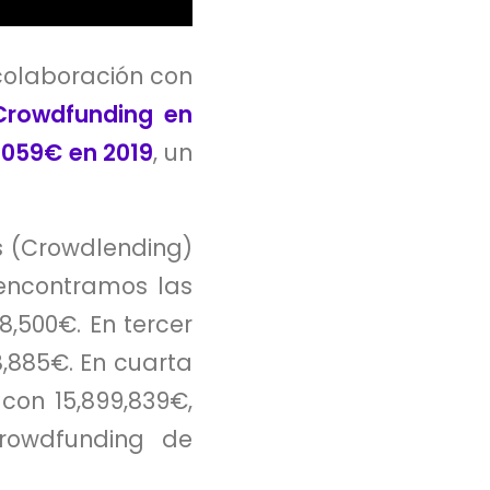
 colaboración con
Crowdfunding en
.059€
en 2019
, un
s (Crowdlending)
 encontramos las
8,500€. En tercer
8,885€. En cuarta
on 15,899,839€,
Crowdfunding de