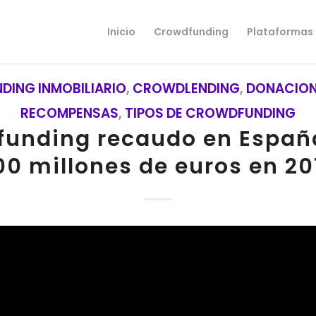
Inicio
Crowdfunding
Plataformas
ING INMOBILIARIO
,
CROWDLENDING
,
DONACIO
RECOMPENSAS
,
TIPOS DE CROWDFUNDING
funding recaudo en Espa
00 millones de euros en 20