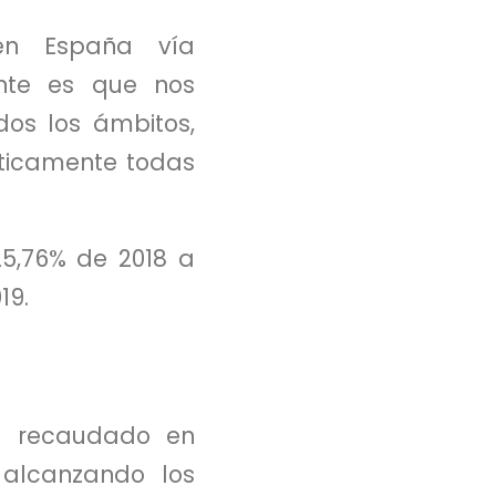
en España vía
ante es que nos
os los ámbitos,
cticamente todas
5,76% de 2018 a
19.
ro recaudado en
 alcanzando los