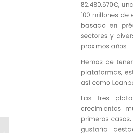
82.480.570€, un
100 millones de 
basado en pré
sectores y dive
próximos años.
Hemos de tener
plataformas, est
así como Loanb
Las tres plata
crecimientos m
primeros casos,
Univesidad de
gustaría dest
Alicante, referente