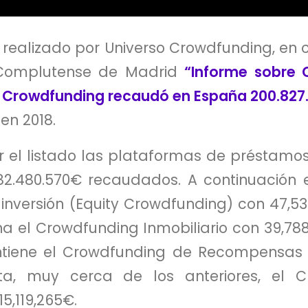
 realizado por Universo Crowdfunding, en
 Complutense de Madrid
“Informe sobre 
l
Crowdfunding recaudó en España 200.827
en 2018.
ar el listado las plataformas de préstamo
82.480.570€ recaudados. A continuación
nversión (Equity Crowdfunding) con 47,53
na el Crowdfunding Inmobiliario con 39,78
ntiene el Crowdfunding de Recompensas c
sta, muy cerca de los anteriores, el 
5,119,265€.