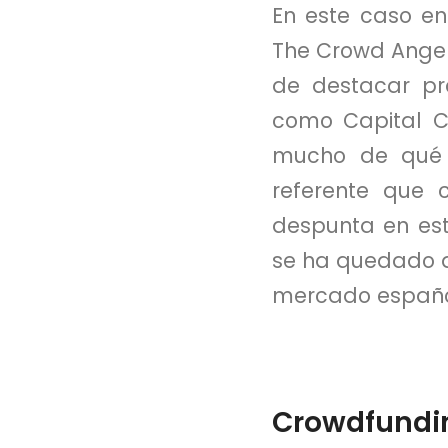
En este caso e
The Crowd Angel
de destacar pr
como Capital C
mucho de qué h
referente que 
despunta en est
se ha quedado a 
mercado españo
Crowdfundin