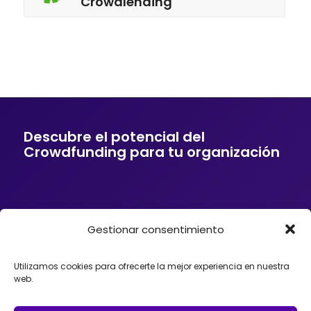
Crowdlending
Descubre el potencial del
Crowdfunding para tu organización
Gestionar consentimiento
Si tu empresa o entidad quiere ofrecer a sus
clientes soluciones de financiación mediante
Crowdfunding, donaciones, mecenazgo o
Utilizamos cookies para ofrecerte la mejor experiencia en nuestra
fundraising, podemos ayudarte. Trabajamos con
web.
organizaciones que desean incorporar el
Crowdfunding como herramienta para impulsar
proyectos, diseñando estrategias y