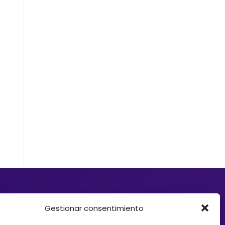
d quiere ofrecer a sus clientes soluciones de
e Crowdfunding, donaciones, mecenazgo o
Gestionar consentimiento
ayudarte. Trabajamos con organizaciones que