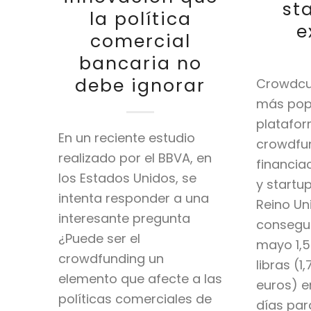
st
la política
e
comercial
bancaria no
debe ignorar
Crowdcu
más pop
platafo
En un reciente estudio
crowdfun
realizado por el BBVA, en
financia
los Estados Unidos, se
y startup
intenta responder a una
Reino Un
interesante pregunta
consegu
¿Puede ser el
mayo 1,5
crowdfunding un
libras (1
elemento que afecte a las
euros) 
políticas comerciales de
días par