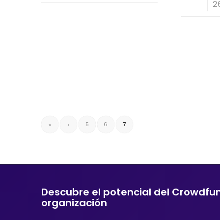
/
2
«
‹
5
6
7
Descubre el potencial del Crowdfu
organización