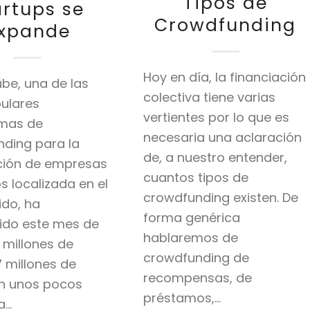
Tipos de
artups se
Crowdfunding
xpande
Hoy en día, la financiación
be, una de las
colectiva tiene varias
ulares
vertientes por lo que es
rmas de
necesaria una aclaración
ding para la
de, a nuestro entender,
ción de empresas
cuantos tipos de
s localizada en el
crowdfunding existen. De
ido, ha
forma genérica
ido este mes de
hablaremos de
 millones de
crowdfunding de
,7 millones de
recompensas, de
en unos pocos
préstamos,…
a…