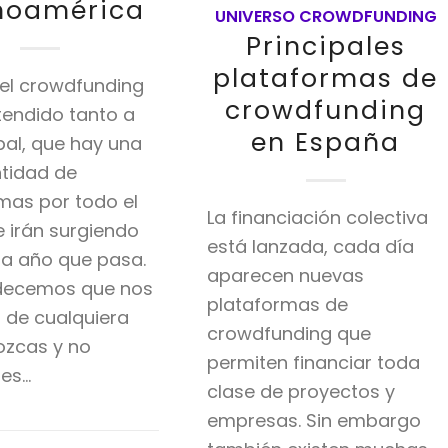
noamérica
UNIVERSO CROWDFUNDING
Principales
plataformas de
 del crowdfunding
crowdfunding
tendido tanto a
en España
obal, que hay una
tidad de
mas por todo el
La financiación colectiva
 irán surgiendo
está lanzada, cada día
a año que pasa.
aparecen nuevas
decemos que nos
plataformas de
 de cualquiera
crowdfunding que
ozcas y no
permiten financiar toda
res…
clase de proyectos y
empresas. Sin embargo