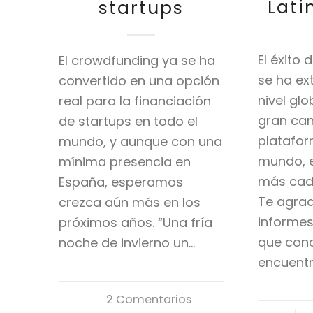
Lati
startups
El éxito
El crowdfunding ya se ha
se ha ex
convertido en una opción
nivel gl
real para la financiación
gran can
de startups en todo el
platafor
mundo, y aunque con una
mundo, e
mínima presencia en
más cad
España, esperamos
Te agra
crezca aún más en los
informes
próximos años. “Una fría
que con
noche de invierno un…
encuent
/
2 Comentarios