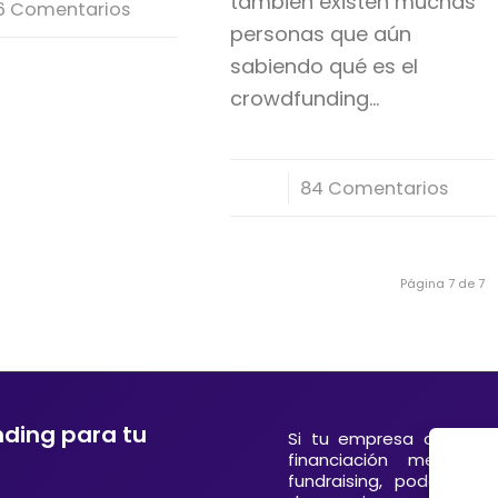
también existen muchas
6 Comentarios
personas que aún
sabiendo qué es el
crowdfunding…
/
84 Comentarios
Página 7 de 7
nding para tu
Si tu empresa o entida
financiación mediant
fundraising, podemos 