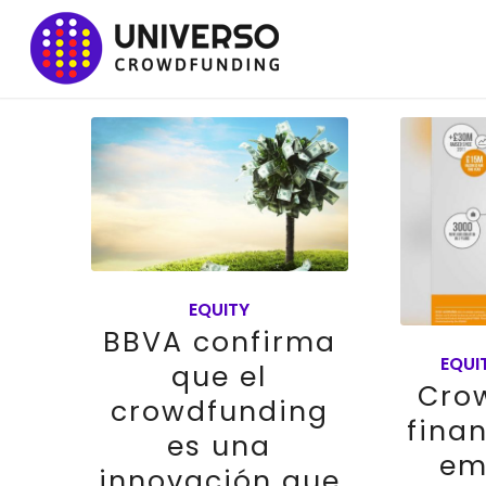
EQUITY
BBVA confirma
EQUI
que el
Cro
crowdfunding
fina
es una
em
innovación que