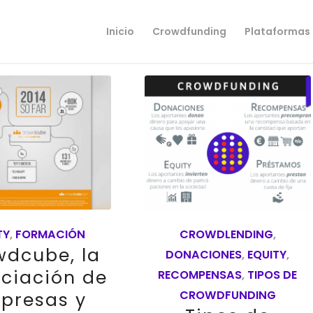
Inicio
Crowdfunding
Plataformas
TY
,
FORMACIÓN
CROWDLENDING
,
wdcube, la
DONACIONES
,
EQUITY
,
nciación de
RECOMPENSAS
,
TIPOS DE
CROWDFUNDING
presas y