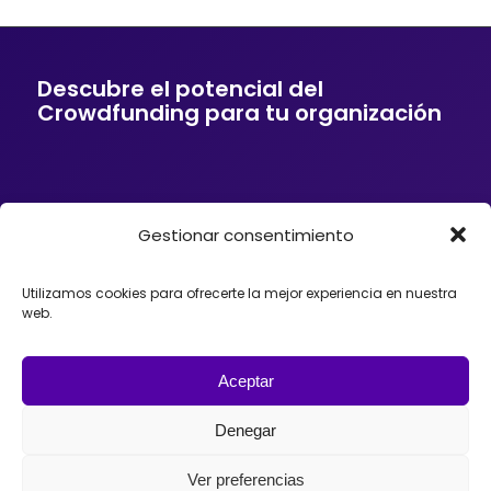
Descubre el potencial del
Crowdfunding para tu organización
Gestionar consentimiento
Si tu empresa o entidad quiere ofrecer a sus
clientes soluciones de financiación mediante
Crowdfunding, donaciones, mecenazgo o
Utilizamos cookies para ofrecerte la mejor experiencia en nuestra
fundraising, podemos ayudarte. Trabajamos con
web.
organizaciones que desean incorporar el
Crowdfunding como herramienta para impulsar
proyectos, diseñando estrategias y
acompañando el lanzamiento de campañas con
Aceptar
éxito en España, México o Argentina.
Denegar
Ver preferencias